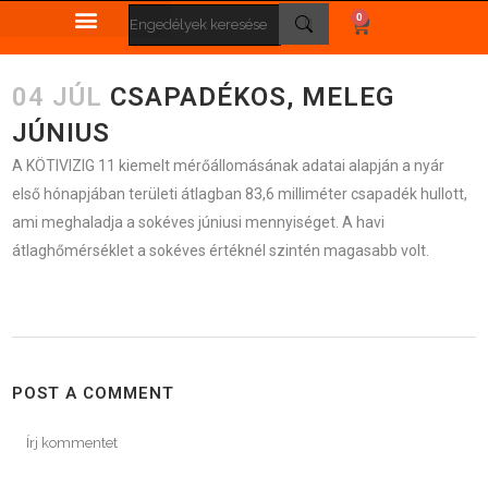
0
04 JÚL
CSAPADÉKOS, MELEG
JÚNIUS
A KÖTIVIZIG 11 kiemelt mérőállomásának adatai alapján a nyár
első hónapjában területi átlagban 83,6 milliméter csapadék hullott,
ami meghaladja a sokéves júniusi mennyiséget. A havi
átlaghőmérséklet a sokéves értéknél szintén magasabb volt.
POST A COMMENT