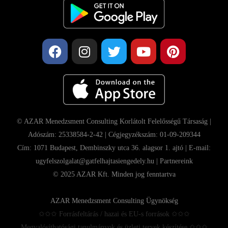
© AZAR Menedzsment Consulting Korlátolt Felelősségű Társaság |
Adószám: 25338584-2-42 | Cégjegyzékszám: 01-09-209344
Cím: 1071 Budapest, Dembinszky utca 36. alagsor 1. ajtó | E-mail:
ugyfelszolgalat@gatfelhajtasiengedely.hu |
Partnereink
© 2025 AZAR Kft. Minden jog fenntartva
AZAR Menedzsment Consulting Ügynökség
✩✩✩ Forrásfeltárás / hazai és EU-s források ✩✩✩
Megvalósíthatósági tanulmányok és üzleti tervek készítése ✩✩✩