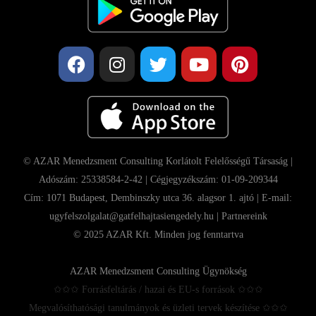
© AZAR Menedzsment Consulting Korlátolt Felelősségű Társaság |
Adószám: 25338584-2-42 | Cégjegyzékszám: 01-09-209344
Cím: 1071 Budapest, Dembinszky utca 36. alagsor 1. ajtó | E-mail:
ugyfelszolgalat@gatfelhajtasiengedely.hu |
Partnereink
© 2025 AZAR Kft. Minden jog fenntartva
AZAR Menedzsment Consulting Ügynökség
✩✩✩ Forrásfeltárás / hazai és EU-s források ✩✩✩
Megvalósíthatósági tanulmányok és üzleti tervek készítése ✩✩✩