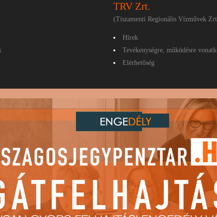
TRV Zrt.
(Tiszamenti Regionális Vízművek Zrt
Hírek
k
Tevékenységre, működésre vonatk
Elérhetőség