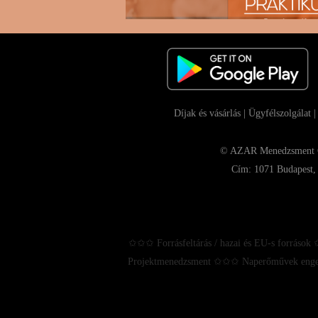
Díjak és vásárlás
|
Ügyfélszolgálat
© AZAR Menedzsment Con
Cím: 1071 Budapest, 
✩✩✩ Forrásfeltárás / hazai és EU-s források
Projektmenedzsment ✩✩✩ Naperőművek enge