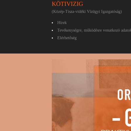
KÖTIVIZIG
(Közép-Tisza-vidéki Vízügyi Igazgatóság)
Hírek
Tevékenységre, működésre vonatkozó adato
Elérhetőség