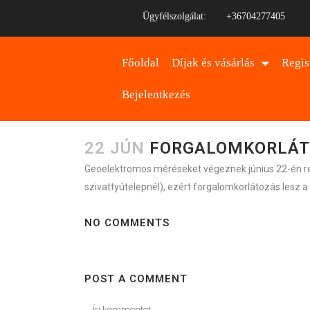
Ügyfélszolgálat:
+36704277405
Főoldal
Díjak és vásárlás
Regis
Bejelentkezés
22 JÚN
FORGALOMKORLÁT
Geoelektromos méréseket végeznek június 22-én regg
szivattyútelepnél), ezért forgalomkorlátozás lesz 
NO COMMENTS
POST A COMMENT