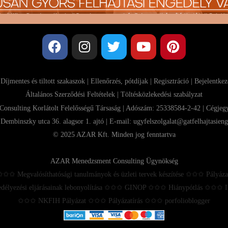
|
Díjmentes és tiltott szakaszok
|
Ellenőrzés, pótdíjak
|
Regisztráció
|
Bejelentkez
Általános Szerződési Feltételek
| Töltésközlekedési szabályzat
sulting Korlátolt Felelősségű Társaság | Adószám: 25338584-2-42 | Cégje
Dembinszky utca 36. alagsor 1. ajtó | E-mail:
ugyfelszolgalat@gatfelhajtasieng
© 2025 AZAR Kft. Minden jog fenntartva
AZAR Menedzsment Consulting Ügynökség
 ✩✩✩ Megvalósíthatósági tanulmányok és üzleti tervek készítése ✩✩✩ Pályáza
délyezési eljárásainak lebonyolítása ✩✩✩ GINOP ✩✩✩ Hiánypótlás ✩✩
✩✩✩ NKFIH Pályázat ✩✩✩ Pályázatírás ✩✩✩ porfolioblogger