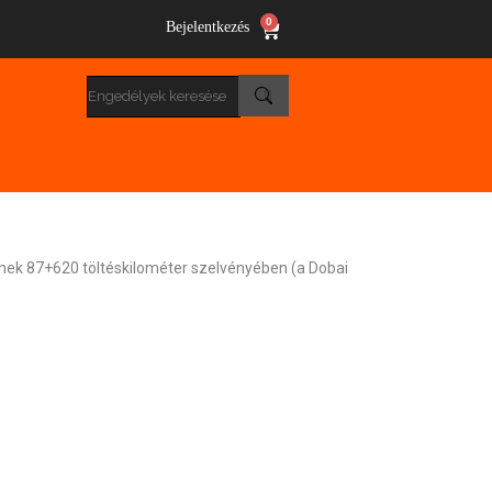
0
Bejelentkezés
ének 87+620 töltéskilométer szelvényében (a Dobai