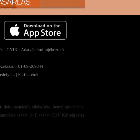
és
|
GYIK |
Adatvédelmi tájékoztató
gyzékszám: 01-09-209344
edely.hu |
Partnereink
ti dokumentációk elkészítése, benyújtása ✩✩✩
✩ Innováció ✩✩✩ K+F ✩✩✩ KKV Költségvetés