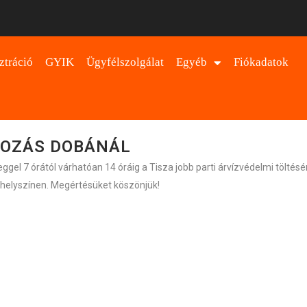
ztráció
GYIK
Ügyfélszolgálat
Egyéb
Fiókadatok
OZÁS DOBÁNÁL
el 7 órától várhatóan 14 óráig a Tisza jobb parti árvízvédelmi töltés
a helyszínen. Megértésüket köszönjük!