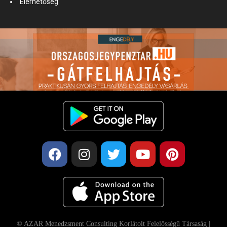
Elérhetőség
© AZAR Menedzsment Consulting Korlátolt Felelősségű Társaság |