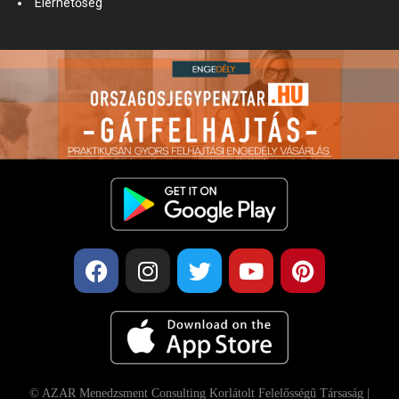
Elérhetőség
© AZAR Menedzsment Consulting Korlátolt Felelősségű Társaság |