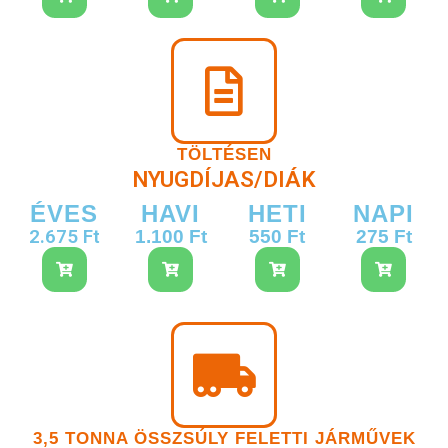
TÖLTÉSEN
NYUGDÍJAS/DIÁK
ÉVES
HAVI
HETI
NAPI
2.675 Ft
1.100 Ft
550 Ft
275 Ft
3,5 TONNA ÖSSZSÚLY FELETTI JÁRMŰVEK