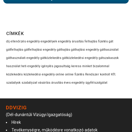
CÍMKÉK
díj
ellenőrzés
engedély
engedélyek
engedély árusítás
felhajtás
fizetés
gát
gátfelhajtás
gátfelhajtási engedély
gáthajtás
gáthajtási engedély
gáthasználat
gáthasználati engedély
gátközlekedés
gátközlekedési engedély
gátszakaszok
használat
heti engedély
igénylés
jogosultság
keress minket bizalommal
közlekedés
közlekedési engedély
online
online fizetés
Rendszer kontroll Kft.
szabályok
szabályzat
vásárlás
árusítás
éves engedély
ügyfélszolgálat
DDVIZIG
(Dél-dunántúli Vízügyi Igazgatóság)
Hírek
Tevékenységre, működésre vonatkozó adatok