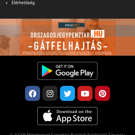
Elérhetőség
© AZAR Menedzsment Consulting Korlátolt Felelősségű Társaság |