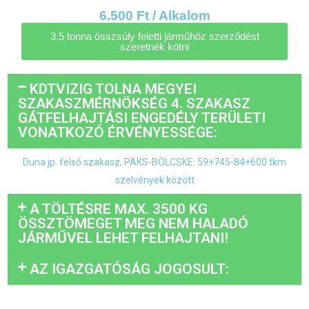
6.500 Ft / Alkalom
3.5 tonna összsúly feletti járműhöz szerződést
szeretnék kötni
KDTVIZIG TOLNA MEGYEI
SZAKASZMÉRNÖKSÉG 4. SZAKASZ
GÁTFELHAJTÁSI ENGEDÉLY TERÜLETI
VONATKOZÓ ÉRVÉNYESSÉGE:
Duna jp. felső szakasz, PAKS-BÖLCSKE: 59+745-84+600 tkm
szelvények között
A TÖLTÉSRE MAX. 3500 KG
ÖSSZTÖMEGET MEG NEM HALADÓ
JÁRMŰVEL LEHET FELHAJTANI!
AZ IGAZGATÓSÁG JOGOSULT: