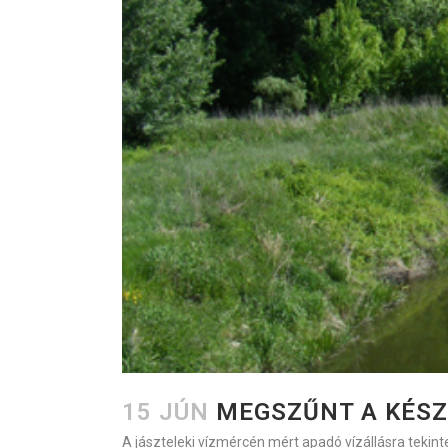
15 JÚN
MEGSZŰNT A KÉSZ
A jászteleki vízmércén mért apadó vízállásra tekin