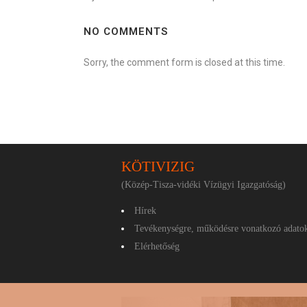
NO COMMENTS
Sorry, the comment form is closed at this time.
KÖTIVIZIG
(Közép-Tisza-vidéki Vízügyi Igazgatóság)
Hírek
Tevékenységre, működésre vonatkozó adato
Elérhetőség