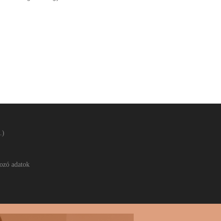
.)
ozó adatok