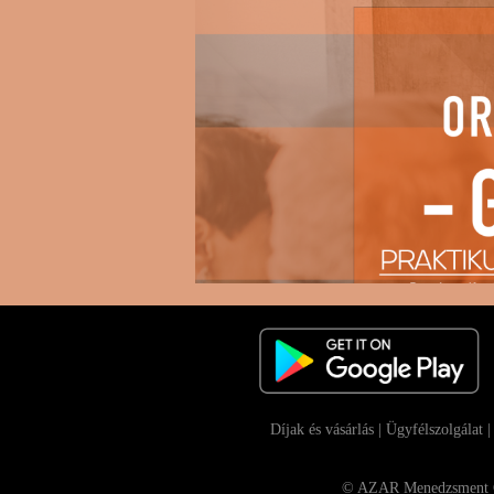
Díjak és vásárlás
|
Ügyfélszolgálat
© AZAR Menedzsment Con