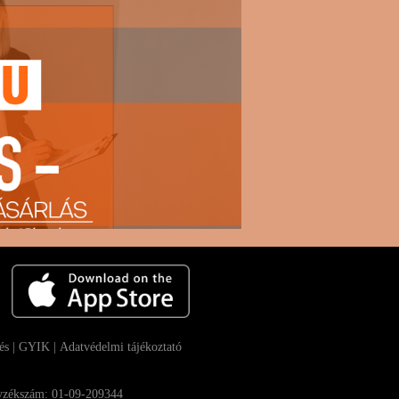
és
|
GYIK |
Adatvédelmi tájékoztató
gyzékszám: 01-09-209344