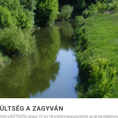
ÜLTSÉG A ZAGYVÁN
tettel a KÖTIVIZIG június 15-én 18 órától megszüntette az árvízvédelmi