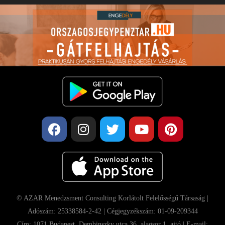
© AZAR Menedzsment Consulting Korlátolt Felelősségű Társaság |
Adószám: 25338584-2-42 | Cégjegyzékszám: 01-09-209344
Cím: 1071 Budapest, Dembinszky utca 36. alagsor 1. ajtó | E-mail: