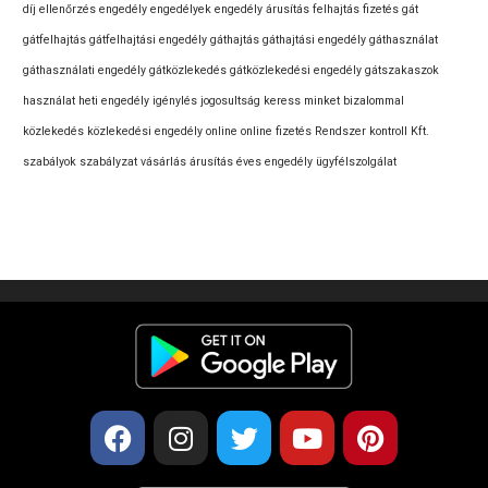
díj
ellenőrzés
engedély
engedélyek
engedély árusítás
felhajtás
fizetés
gát
gátfelhajtás
gátfelhajtási engedély
gáthajtás
gáthajtási engedély
gáthasználat
gáthasználati engedély
gátközlekedés
gátközlekedési engedély
gátszakaszok
használat
heti engedély
igénylés
jogosultság
keress minket bizalommal
közlekedés
közlekedési engedély
online
online fizetés
Rendszer kontroll Kft.
szabályok
szabályzat
vásárlás
árusítás
éves engedély
ügyfélszolgálat