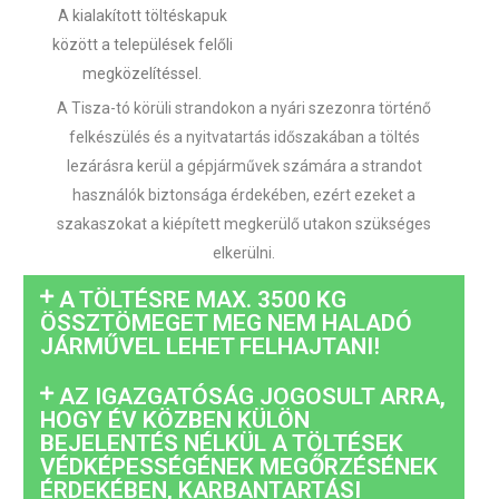
A kialakított töltéskapuk
között a települések felőli
megközelítéssel.
A Tisza-tó körüli strandokon a nyári szezonra történő
felkészülés és a nyitvatartás időszakában a töltés
lezárásra kerül a gépjárművek számára a strandot
használók biztonsága érdekében, ezért ezeket a
szakaszokat a kiépített megkerülő utakon szükséges
elkerülni.
A TÖLTÉSRE MAX. 3500 KG
ÖSSZTÖMEGET MEG NEM HALADÓ
JÁRMŰVEL LEHET FELHAJTANI!
AZ IGAZGATÓSÁG JOGOSULT ARRA,
HOGY ÉV KÖZBEN KÜLÖN
BEJELENTÉS NÉLKÜL A TÖLTÉSEK
VÉDKÉPESSÉGÉNEK MEGŐRZÉSÉNEK
ÉRDEKÉBEN, KARBANTARTÁSI