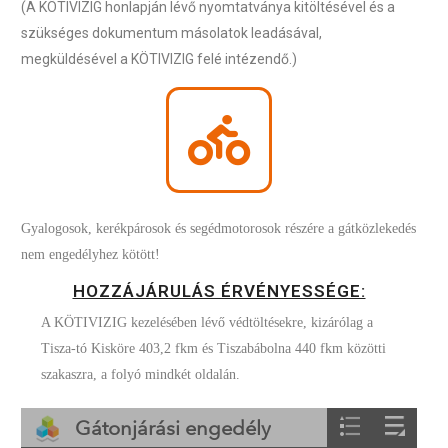
(A KÖTIVIZIG honlapján lévő nyomtatványa kitöltésével és a
szükséges dokumentum másolatok leadásával,
megküldésével a KÖTIVIZIG felé intézendő.)
Gyalogosok, kerékpárosok és segédmotorosok részére a gátközlekedés
nem engedélyhez kötött!
HOZZÁJÁRULÁS ÉRVÉNYESSÉGE:
A KÖTIVIZIG kezelésében lévő védtöltésekre, kizárólag a
Tisza-tó Kisköre 403,2 fkm és Tiszabábolna 440 fkm közötti
szakaszra, a folyó mindkét oldalán.