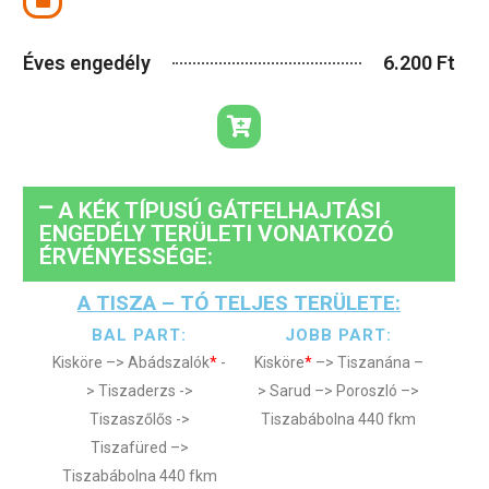
Éves engedély
6.200 Ft
A KÉK TÍPUSÚ GÁTFELHAJTÁSI
ENGEDÉLY TERÜLETI VONATKOZÓ
ÉRVÉNYESSÉGE:
A TISZA – TÓ TELJES TERÜLETE:
BAL PART:
JOBB PART:
Kisköre –> Abádszalók
*
-
Kisköre
*
–> Tiszanána –
> Tiszaderzs ->
> Sarud –> Poroszló –>
Tiszaszőlős ->
Tiszabábolna 440 fkm
Tiszafüred –>
Tiszabábolna 440 fkm