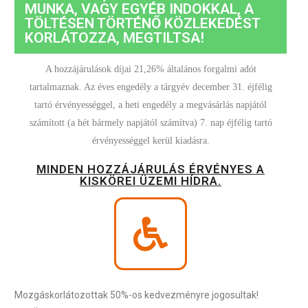
MUNKA, VAGY EGYÉB INDOKKAL, A
TÖLTÉSEN TÖRTÉNŐ KÖZLEKEDÉST
KORLÁTOZZA, MEGTILTSA!
A hozzájárulások díjai 21,26% általános forgalmi adót
tartalmaznak. Az éves engedély a tárgyév december 31. éjfélig
tartó érvényességgel, a heti engedély a megvásárlás napjától
számított (a hét bármely napjától számítva) 7. nap éjfélig tartó
érvényességgel kerül kiadásra.
MINDEN HOZZÁJÁRULÁS ÉRVÉNYES A
KISKÖREI ÜZEMI HÍDRA.
Mozgáskorlátozottak 50%-os kedvezményre jogosultak!