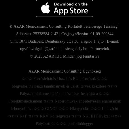
© AZAR Menedzsment Consulting Korlátolt Felelősségű Társaság |
Adószám: 25338584-2-42 | Cégjegyzékszám: 01-09-209344
Cím: 1071 Budapest, Dembinszky utca 36. alagsor 1. ajtó | E-mail:
ugyfelszolgalat@gatfelhajtasiengedely.hu |
Partnereink
© 2025 AZAR Kft. Minden jog fenntartva
AZAR Menedzsment Consulting Ügynökség
✩✩✩ Forrásfeltárás / hazai és EU-s források ✩✩✩
Megvalósíthatósági tanulmányok és üzleti tervek készítése ✩✩✩
Pályázati dokumentációk elkészítése, benyújtása ✩✩✩
Projektmenedzsment ✩✩✩ Naperőművek engedélyezési eljárásainak
lebonyolítása ✩✩✩ GINOP ✩✩✩ Hiánypótlás ✩✩✩ Innováció
✩✩✩ K+F ✩✩✩ KKV Költségvetés ✩✩✩ NKFIH Pályázat ✩✩✩
Pályázatírás ✩✩✩ porfolioblogger