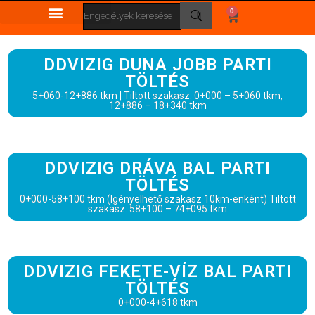
0
DDVIZIG DUNA JOBB PARTI
TÖLTÉS
5+060-12+886 tkm | Tiltott szakasz: 0+000 – 5+060 tkm,
12+886 – 18+340 tkm
DDVIZIG DRÁVA BAL PARTI
TÖLTÉS
0+000-58+100 tkm (Igényelhető szakasz 10km-enként) Tiltott
szakasz: 58+100 – 74+095 tkm
DDVIZIG FEKETE-VÍZ BAL PARTI
TÖLTÉS
0+000-4+618 tkm