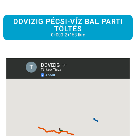
DDVIZIG PÉCSI-VÍZ BAL PARTI
TÖLTÉS
0+000-2+153 tkm