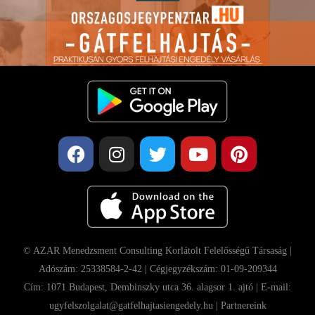
© AZAR Menedzsment Consulting Korlátolt Felelősségű Társaság |
Adószám: 25338584-2-42 | Cégjegyzékszám: 01-09-209344
Cím: 1071 Budapest, Dembinszky utca 36. alagsor 1. ajtó | E-mail:
ugyfelszolgalat@gatfelhajtasiengedely.hu |
Partnereink