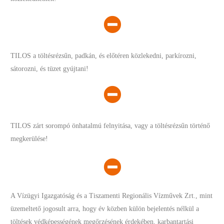
TILOS a töltésrézsűn, padkán, és előtéren közlekedni, parkírozni,
sátorozni, és tüzet gyújtani!
TILOS zárt sorompó önhatalmú felnyitása, vagy a töltésrézsűn történő
megkerülése!
A Vízügyi Igazgatóság és a Tiszamenti Regionális Vízművek Zrt., mint
üzemeltető jogosult arra, hogy év közben külön bejelentés nélkül a
töltések védképességének megőrzésének érdekében, karbantartási