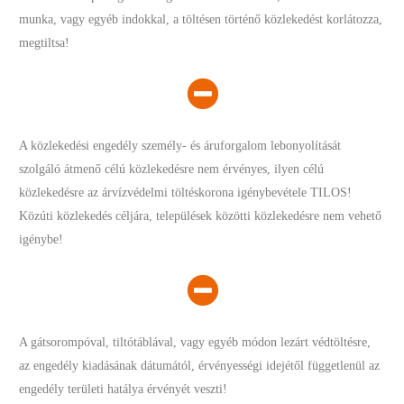
munka, vagy egyéb indokkal, a töltésen történő közlekedést korlátozza,
megtiltsa!
A közlekedési engedély személy- és áruforgalom lebonyolítását
szolgáló átmenő célú közlekedésre nem érvényes, ilyen célú
közlekedésre az árvízvédelmi töltéskorona igénybevétele TILOS!
Közúti közlekedés céljára, települések közötti közlekedésre nem vehető
igénybe!
A gátsorompóval, tiltótáblával, vagy egyéb módon lezárt védtöltésre,
az engedély kiadásának dátumától, érvényességi idejétől függetlenül az
engedély területi hatálya érvényét veszti!