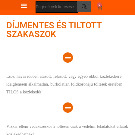
0
DÍJMENTES ÉS TILTOTT
SZAKASZOK
Esős, havas időben átázott, felázott, vagy egyéb okból közlekedésre
ideiglenesen alkalmatlan, burkolatlan földkoronájú töltések esetében
TILOS a közlekedés!
Vízkár elleni védekezéskor a töltésen csak a védelmi feladatokat ellátók
közlekedhetnek!