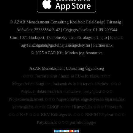
© AZAR Menedzsment Consulting Korlátolt Felelősségű Társaság |
Adószám: 25338584-2-42 | Cégjegyzékszám: 01-09-209344
Cím: 1071 Budapest, Dembinszky utca 36. alagsor 1. ajtó | E-mail:
ugyfelszolgalat@gatfelhajtasiengedely.hu |
Partnereink
© 2025 AZAR Kft. Minden jog fenntartva
AZAR Menedzsment Consulting Ügynökség
✩✩✩ Forrásfeltárás / hazai és EU-s források ✩✩✩
Megvalósíthatósági tanulmányok és üzleti tervek készítése ✩✩✩
Pályázati dokumentációk elkészítése, benyújtása ✩✩✩
Projektmenedzsment ✩✩✩ Naperőművek engedélyezési eljárásainak
lebonyolítása ✩✩✩ GINOP ✩✩✩ Hiánypótlás ✩✩✩ Innováció
✩✩✩ K+F ✩✩✩ KKV Költségvetés ✩✩✩ NKFIH Pályázat ✩✩✩
Pályázatírás ✩✩✩ porfolioblogger