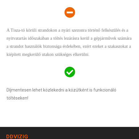
A Tisza-tó körüli strandokon a nyári szezonra történő felkészülés és a
nyitvatartás időszakában a töltés lezárásra kerül a gépjárművek számára
a strandot használók biztonsága érdekében, ezért ezeket a szakaszokat a
kiépített megkerülő utakon szükséges elkerülni.
Díjmentesen lehet közlekedni a közútként is funkcionáló
töltéseken!
DDVIZIG