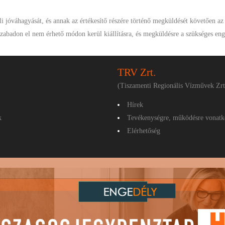
ali jóváhagyását, és annak az értékesítő részére történő megküldését követően az
 szabadon el nem érhető módon kerül kiállításra, és megküldésre a szükséges eng
TRV Zrt.
(Tiszamenti Regionális Vízművek Zrt
Hírek
k
Tevékenységre, működésre vonatk
Elérhetőség