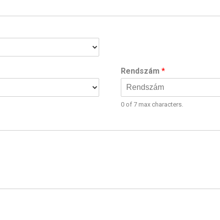
Rendszám
*
0 of 7 max characters.