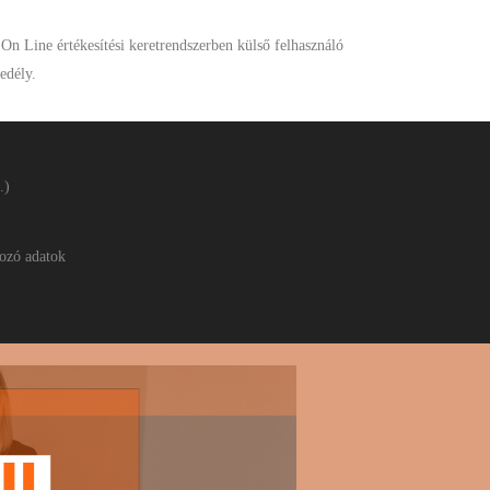
 On Line értékesítési keretrendszerben külső felhasználó
edély.
.)
ozó adatok