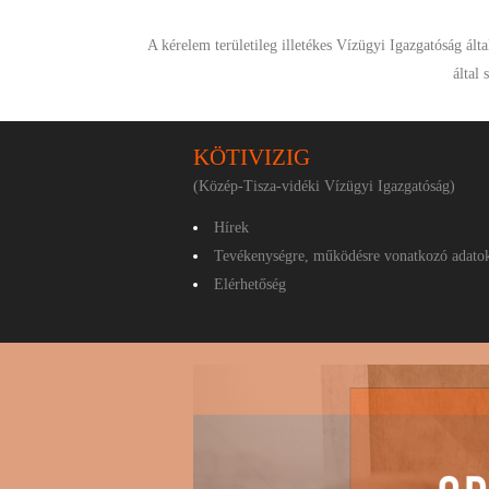
A kérelem területileg illetékes Vízügyi Igazgatóság ált
által
KÖTIVIZIG
(Közép-Tisza-vidéki Vízügyi Igazgatóság)
Hírek
Tevékenységre, működésre vonatkozó adato
Elérhetőség