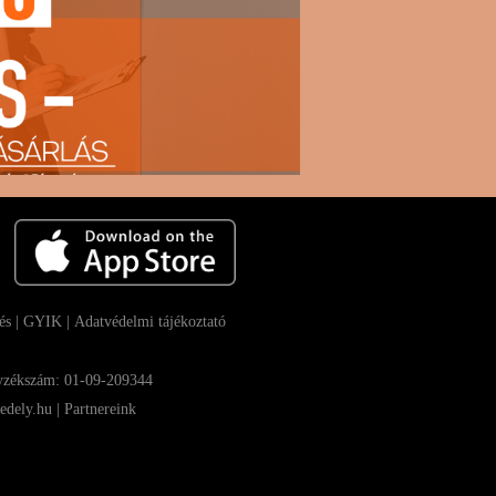
és
|
GYIK |
Adatvédelmi tájékoztató
gyzékszám: 01-09-209344
edely.hu |
Partnereink