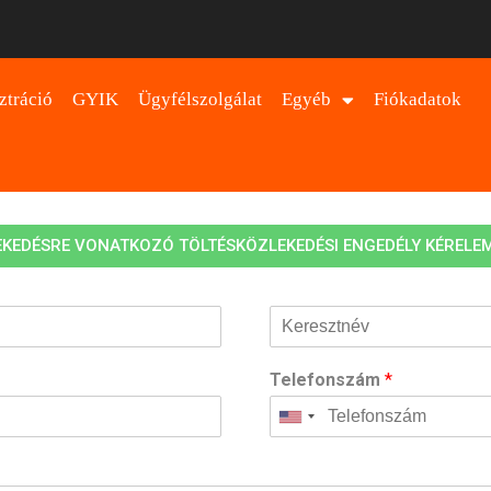
ztráció
GYIK
Ügyfélszolgálat
Egyéb
Fiókadatok
KEDÉSRE VONATKOZÓ TÖLTÉSKÖZLEKEDÉSI ENGEDÉLY KÉRELE
Telefonszám
*