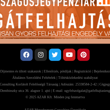
|
Díjmentes és tiltott szakaszok
|
Ellenőrzés, pótdíjak
|
Regisztráció
|
Bejelentkez
Általános Szerződési Feltételek
| Töltésközlekedési szabályzat
sulting Korlátolt Felelősségű Társaság | Adószám: 25338584-2-42 | Cégje
Dembinszky utca 36. alagsor 1. ajtó | E-mail:
ugyfelszolgalat@gatfelhajtasieng
© 2025 AZAR Kft. Minden jog fenntartva
AZAR Menedzsment Consulting Ügynökség