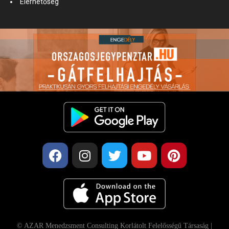
Elérhetőség
© AZAR Menedzsment Consulting Korlátolt Felelősségű Társaság |