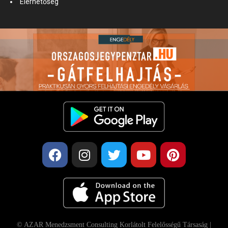
Elérhetőség
© AZAR Menedzsment Consulting Korlátolt Felelősségű Társaság |