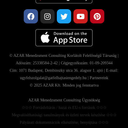
© AZAR Menedzsment Consulting Korlátolt Felelősségű Társaság |
Adószám: 25338584-2-42 | Cégjegyzékszám: 01-09-209344
Cím: 1071 Budapest, Dembinszky utca 36. alagsor 1. ajtó | E-mail:
ugyfelszolgalat@gatfelhajtasiengedely.hu |
Partnereink
© 2025 AZAR Kft. Minden jog fenntartva
AZAR Menedzsment Consulting Ügynökség
✩✩✩ Forrásfeltárás / hazai és EU-s források ✩✩✩
Megvalósíthatósági tanulmányok és üzleti tervek készítése ✩✩✩
Pályázati dokumentációk elkészítése, benyújtása ✩✩✩