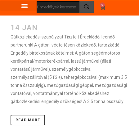
0
14 JAN
Gátközlekedési szabályzat Tisztelt Érdeklődő, leendő
partnerünk! A gáton, védtöltésen közlekedő, tartozkódó
Engedély birtokosának kötelmei: A gáton segédmotoros
kerékpárral/motorkerékpárral, lassú járművel (állati
vontatású járművel), személygépkocsival,
személyszállítóval (5 fő +), tehergépkocsival (maximum 3.5
tonna összsúlyig), mezőgazdasági géppel, mezőgazdasági
vontatóval, vontatmánnyal történő közlekedéshez
gátközlekedési engedély szükséges! A 3.5 tonna összsúly...
READ MORE