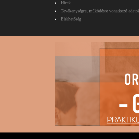
Hírek
Tevékenységre, működésre vonatkozó adato
Elérhetőség