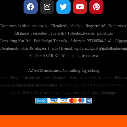
|
Díjmentes és tiltott szakaszok
|
Ellenőrzés, pótdíjak
|
Regisztráció
|
Bejelentkez
Általános Szerződési Feltételek
| Töltésközlekedési szabályzat
sulting Korlátolt Felelősségű Társaság | Adószám: 25338584-2-42 | Cégje
Dembinszky utca 36. alagsor 1. ajtó | E-mail:
ugyfelszolgalat@gatfelhajtasieng
© 2025 AZAR Kft. Minden jog fenntartva
AZAR Menedzsment Consulting Ügynökség
 ✩✩✩ Megvalósíthatósági tanulmányok és üzleti tervek készítése ✩✩✩ Pályáza
délyezési eljárásainak lebonyolítása ✩✩✩ GINOP ✩✩✩ Hiánypótlás ✩✩
✩✩✩ NKFIH Pályázat ✩✩✩ Pályázatírás ✩✩✩ porfolioblogger