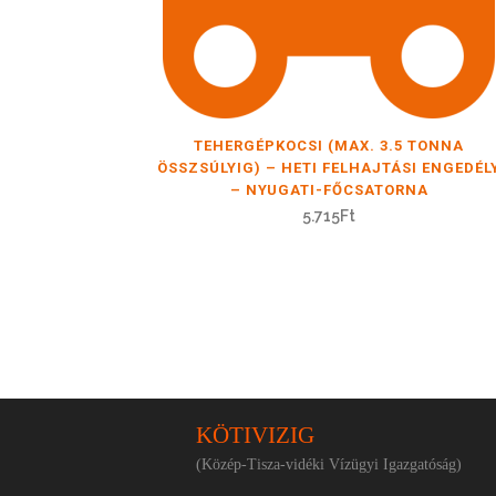
TEHERGÉPKOCSI (MAX. 3.5 TONNA
ÖSSZSÚLYIG) – HETI FELHAJTÁSI ENGEDÉL
– NYUGATI-FŐCSATORNA
5.715
Ft
KÖTIVIZIG
(Közép-Tisza-vidéki Vízügyi Igazgatóság)