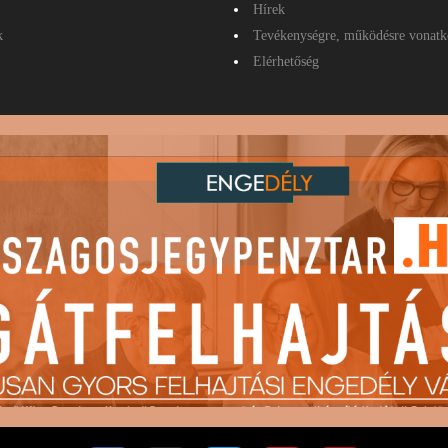
Hírek
k
Tevékenységre, működésre vonatk
Elérhetőség