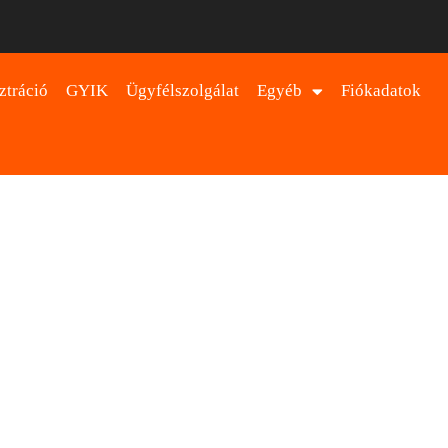
ztráció
GYIK
Ügyfélszolgálat
Egyéb
Fiókadatok