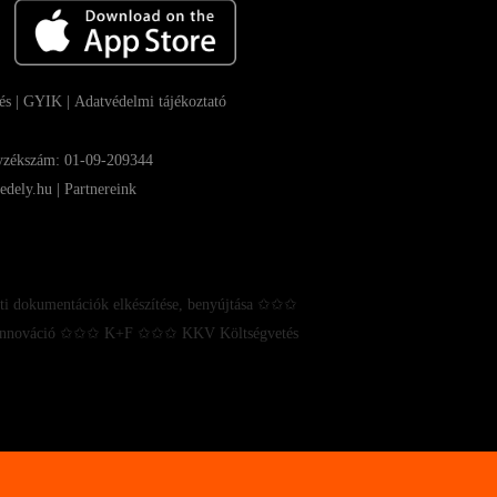
és
|
GYIK |
Adatvédelmi tájékoztató
gyzékszám: 01-09-209344
edely.hu |
Partnereink
ti dokumentációk elkészítése, benyújtása ✩✩✩
✩ Innováció ✩✩✩ K+F ✩✩✩ KKV Költségvetés