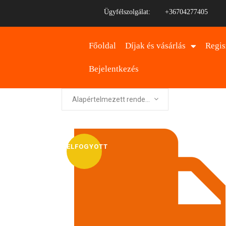
Ügyfélszolgálat:
+36704277405
Főoldal
Díjak és vásárlás
Regis
Bejelentkezés
Alapértelmezett rendezés
ELFOGYOTT