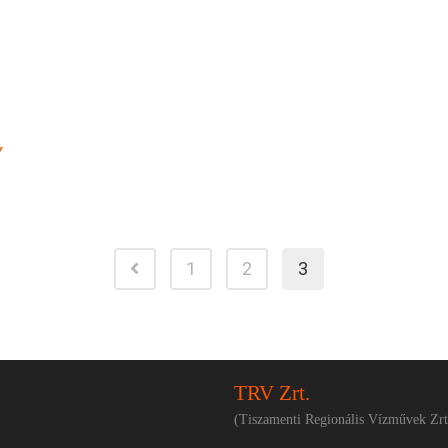
Y
1
2
3
TRV Zrt.
(Tiszamenti Regionális Vízművek Zrt