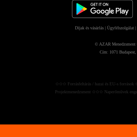
Díjak és vásárlás
|
Ügyfélszolgálat
© AZAR Menedzsment Con
Cím: 1071 Budapest, 
✩✩✩ Forrásfeltárás / hazai és EU-s források
Projektmenedzsment ✩✩✩ Naperőművek enge