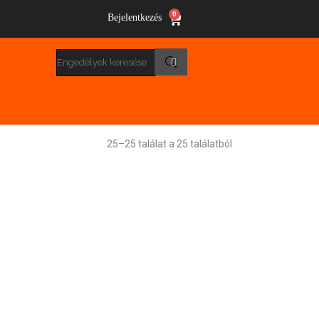
0
Bejelentkezés
25–25 találat a 25 találatból