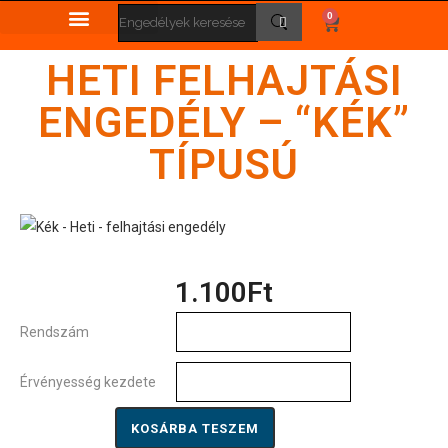
0
HETI FELHAJTÁSI
ENGEDÉLY – “KÉK”
TÍPUSÚ
1.100
Ft
Rendszám
Érvényesség kezdete
KOSÁRBA TESZEM