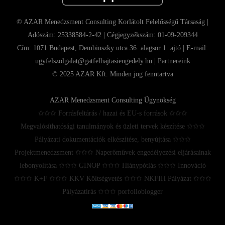
© AZAR Menedzsment Consulting Korlátolt Felelősségű Társaság |
Adószám: 25338584-2-42 | Cégjegyzékszám: 01-09-209344
Cím: 1071 Budapest, Dembinszky utca 36. alagsor 1. ajtó | E-mail:
ugyfelszolgalat@gatfelhajtasiengedely.hu |
Partnereink
© 2025 AZAR Kft. Minden jog fenntartva
AZAR Menedzsment Consulting Ügynökség
✩✩✩ Forrásfeltárás / hazai és EU-s források ✩✩✩
Megvalósíthatósági tanulmányok és üzleti tervek készítése ✩✩✩
Pályázati dokumentációk elkészítése, benyújtása ✩✩✩
Projektmenedzsment ✩✩✩ Naperőművek engedélyezési eljárásainak
lebonyolítása ✩✩✩ GINOP ✩✩✩ Hiánypótlás ✩✩✩ Innováció
✩✩✩ K+F ✩✩✩ KKV Költségvetés ✩✩✩ NKFIH Pályázat ✩✩✩
Pályázatírás ✩✩✩ porfolioblogger