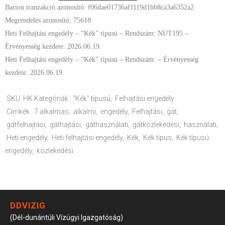
Barion tranzakció azonosító: f06dae01736af1119d1bb8ca3a6352a2
Megrendelés azonosító: 75618
Heti Felhajtási engedély – “Kék” típusú – Rendszám: NUT195 –
Érvényesség kezdete: 2026.06.19.
Heti Felhajtási engedély – “Kék” típusú – Rendszám: – Érvényesség
kezdete: 2026.06.19.
SKU
HK
Kategóriák
"Kék" típusú
,
Felhajtási engedély
Címkék
7 alkalmas
,
alkalmi
,
engedély
,
Felhajtási
,
gát
,
gátfelhajtási
,
gáthajtási
,
gáthasználati
,
gátközlekedési
,
használati
,
Heti engedély
,
Heti felhajtási engedély
,
Kék
,
Kék típus
,
Kék típusú
engedély
,
közlekedési
DDVIZIG
(Dél-dunántúli Vízügyi Igazgatóság)