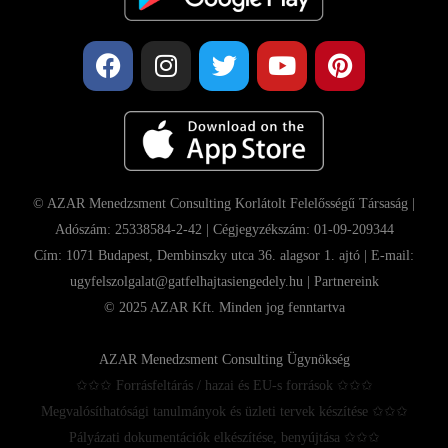
© AZAR Menedzsment Consulting Korlátolt Felelősségű Társaság |
Adószám: 25338584-2-42 | Cégjegyzékszám: 01-09-209344
Cím: 1071 Budapest, Dembinszky utca 36. alagsor 1. ajtó | E-mail:
ugyfelszolgalat@gatfelhajtasiengedely.hu |
Partnereink
© 2025 AZAR Kft. Minden jog fenntartva
AZAR Menedzsment Consulting Ügynökség
✩✩✩ Forrásfeltárás / hazai és EU-s források ✩✩✩
Megvalósíthatósági tanulmányok és üzleti tervek készítése ✩✩✩
Pályázati dokumentációk elkészítése, benyújtása ✩✩✩