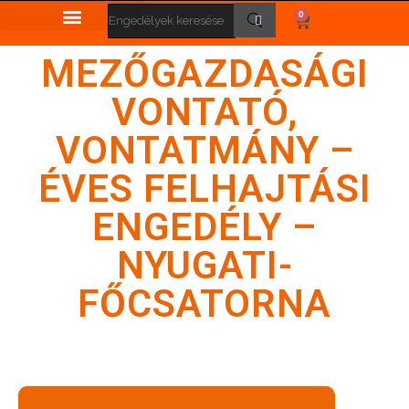
0
MEZŐGAZDASÁGI
VONTATÓ,
VONTATMÁNY –
ÉVES FELHAJTÁSI
ENGEDÉLY –
NYUGATI-
FŐCSATORNA