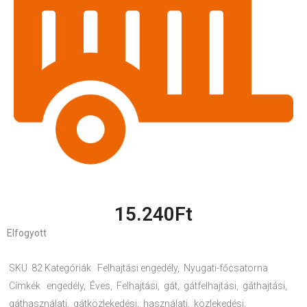
15.240
Ft
Elfogyott
SKU
82
Kategóriák
Felhajtási engedély
,
Nyugati-főcsatorna
Címkék
engedély
,
Éves
,
Felhajtási
,
gát
,
gátfelhajtási
,
gáthajtási
,
gáthasználati
,
gátközlekedési
,
használati
,
közlekedési
,