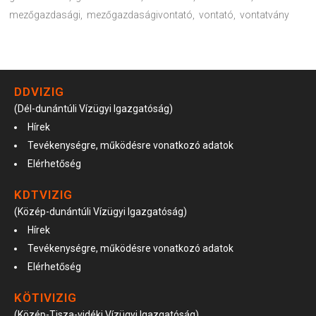
mezőgazdasági
,
mezőgazdaságivontató
,
vontató
,
vontatvány
DDVIZIG
(Dél-dunántúli Vízügyi Igazgatóság)
Hírek
Tevékenységre, működésre vonatkozó adatok
Elérhetőség
KDTVIZIG
(Közép-dunántúli Vízügyi Igazgatóság)
Hírek
Tevékenységre, működésre vonatkozó adatok
Elérhetőség
KÖTIVIZIG
(Közép-Tisza-vidéki Vízügyi Igazgatóság)