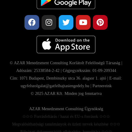
© AZAR Menedzsment Consulting Korlátolt Felelősségű Társaság |
Adószám: 25338584-2-42 | Cégjegyzékszám: 01-09-209344
Cím: 1071 Budapest, Dembinszky utca 36. alagsor 1. ajtó | E-mail:
ugyfelszolgalat@gatfelhajtasiengedely.hu |
Partnereink
© 2025 AZAR Kft. Minden jog fenntartva
AZAR Menedzsment Consulting Ügynökség
✩✩✩ Forrásfeltárás / hazai és EU-s források ✩✩✩
Megvalósíthatósági tanulmányok és üzleti tervek készítése ✩✩✩
Pályázati dokumentációk elkészítése, benyújtása ✩✩✩