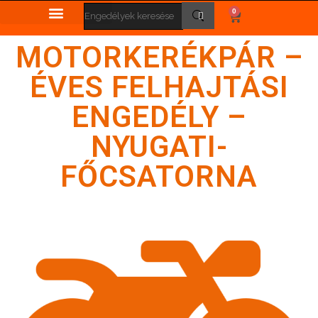
0
MOTORKERÉKPÁR –
ÉVES FELHAJTÁSI
ENGEDÉLY –
NYUGATI-
FŐCSATORNA