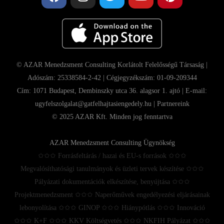
© AZAR Menedzsment Consulting Korlátolt Felelősségű Társaság |
Adószám: 25338584-2-42 | Cégjegyzékszám: 01-09-209344
Cím: 1071 Budapest, Dembinszky utca 36. alagsor 1. ajtó | E-mail:
ugyfelszolgalat@gatfelhajtasiengedely.hu |
Partnereink
© 2025 AZAR Kft. Minden jog fenntartva
AZAR Menedzsment Consulting Ügynökség
✩✩✩ Forrásfeltárás / hazai és EU-s források ✩✩✩
Megvalósíthatósági tanulmányok és üzleti tervek készítése ✩✩✩
Pályázati dokumentációk elkészítése, benyújtása ✩✩✩
Projektmenedzsment ✩✩✩ Naperőművek engedélyezési eljárásainak
lebonyolítása ✩✩✩ GINOP ✩✩✩ Hiánypótlás ✩✩✩ Innováció
✩✩✩ K+F ✩✩✩ KKV Költségvetés ✩✩✩ NKFIH Pályázat ✩✩✩