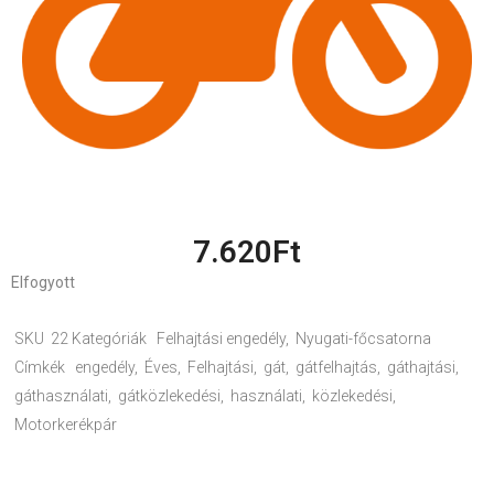
7.620
Ft
Elfogyott
SKU
22
Kategóriák
Felhajtási engedély
,
Nyugati-főcsatorna
Címkék
engedély
,
Éves
,
Felhajtási
,
gát
,
gátfelhajtás
,
gáthajtási
,
gáthasználati
,
gátközlekedési
,
használati
,
közlekedési
,
Motorkerékpár