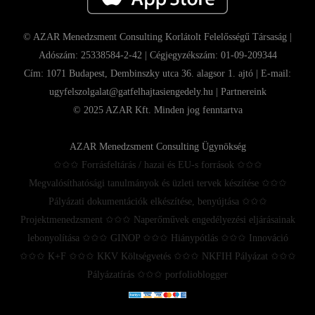
© AZAR Menedzsment Consulting Korlátolt Felelősségű Társaság |
Adószám: 25338584-2-42 | Cégjegyzékszám: 01-09-209344
Cím: 1071 Budapest, Dembinszky utca 36. alagsor 1. ajtó | E-mail:
ugyfelszolgalat@gatfelhajtasiengedely.hu |
Partnereink
© 2025 AZAR Kft. Minden jog fenntartva
AZAR Menedzsment Consulting Ügynökség
✩✩✩ Forrásfeltárás / hazai és EU-s források ✩✩✩
Megvalósíthatósági tanulmányok és üzleti tervek készítése ✩✩✩
Pályázati dokumentációk elkészítése, benyújtása ✩✩✩
Projektmenedzsment ✩✩✩ Naperőművek engedélyezési eljárásainak
lebonyolítása ✩✩✩ GINOP ✩✩✩ Hiánypótlás ✩✩✩ Innováció
✩✩✩ K+F ✩✩✩ KKV Költségvetés ✩✩✩ NKFIH Pályázat ✩✩✩
Pályázatírás ✩✩✩ porfolioblogger