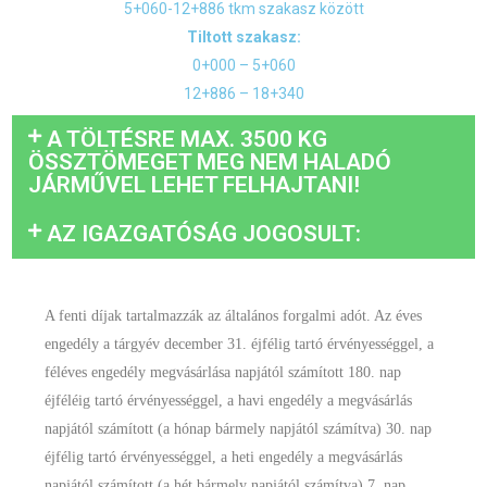
5+060-12+886 tkm szakasz között
Tiltott szakasz:
0+000 – 5+060
12+886 – 18+340
A TÖLTÉSRE MAX. 3500 KG
ÖSSZTÖMEGET MEG NEM HALADÓ
JÁRMŰVEL LEHET FELHAJTANI!
AZ IGAZGATÓSÁG JOGOSULT:
A fenti díjak tartalmazzák az általános forgalmi adót. Az éves
engedély a tárgyév december 31. éjfélig tartó érvényességgel, a
féléves engedély megvásárlása napjától számított 180. nap
éjféléig tartó érvényességgel, a havi engedély a megvásárlás
napjától számított (a hónap bármely napjától számítva) 30. nap
éjfélig tartó érvényességgel, a heti engedély a megvásárlás
napjától számított (a hét bármely napjától számítva) 7. nap