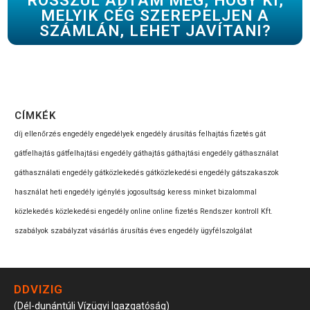
ROSSZUL ADTAM MEG, HOGY KI,
MELYIK CÉG SZEREPELJEN A
SZÁMLÁN, LEHET JAVÍTANI?
CÍMKÉK
díj
ellenőrzés
engedély
engedélyek
engedély árusítás
felhajtás
fizetés
gát
gátfelhajtás
gátfelhajtási engedély
gáthajtás
gáthajtási engedély
gáthasználat
gáthasználati engedély
gátközlekedés
gátközlekedési engedély
gátszakaszok
használat
heti engedély
igénylés
jogosultság
keress minket bizalommal
közlekedés
közlekedési engedély
online
online fizetés
Rendszer kontroll Kft.
szabályok
szabályzat
vásárlás
árusítás
éves engedély
ügyfélszolgálat
DDVIZIG
(Dél-dunántúli Vízügyi Igazgatóság)