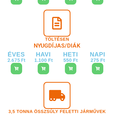
TÖLTÉSEN
NYUGDÍJAS/DIÁK
ÉVES
HAVI
HETI
NAPI
2.675 Ft
1.100 Ft
550 Ft
275 Ft
3,5 TONNA ÖSSZSÚLY FELETTI JÁRMŰVEK