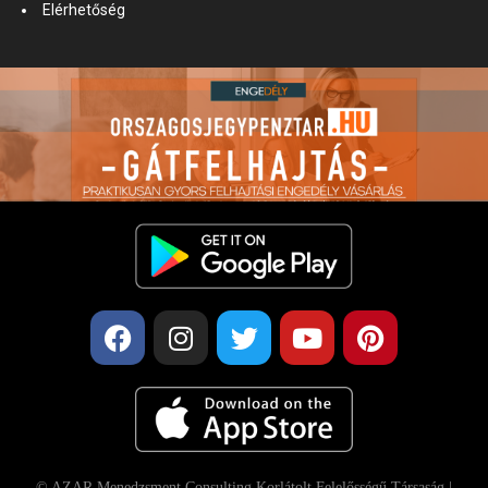
Elérhetőség
© AZAR Menedzsment Consulting Korlátolt Felelősségű Társaság |