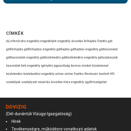
CÍMKÉK
díj
ellenőrzés
engedély
engedélyek
engedély árusítás
felhajtás
fizetés
gát
gátfelhajtás
gátfelhajtási engedély
gáthajtás
gáthajtási engedély
gáthasználat
gáthasználati engedély
gátközlekedés
gátközlekedési engedély
gátszakaszok
használat
heti engedély
igénylés
jogosultság
keress minket bizalommal
közlekedés
közlekedési engedély
online
online fizetés
Rendszer kontroll Kft.
szabályok
szabályzat
vásárlás
árusítás
éves engedély
ügyfélszolgálat
DDVIZIG
(Dél-dunántúli Vízügyi Igazgatóság)
Hírek
Tevékenységre, működésre vonatkozó adatok