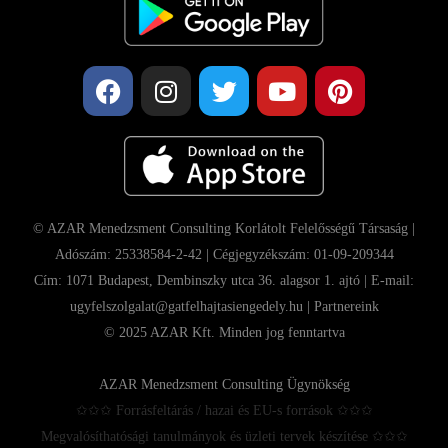
© AZAR Menedzsment Consulting Korlátolt Felelősségű Társaság |
Adószám: 25338584-2-42 | Cégjegyzékszám: 01-09-209344
Cím: 1071 Budapest, Dembinszky utca 36. alagsor 1. ajtó | E-mail:
ugyfelszolgalat@gatfelhajtasiengedely.hu |
Partnereink
© 2025 AZAR Kft. Minden jog fenntartva
AZAR Menedzsment Consulting Ügynökség
✩✩✩ Forrásfeltárás / hazai és EU-s források ✩✩✩
Megvalósíthatósági tanulmányok és üzleti tervek készítése ✩✩✩